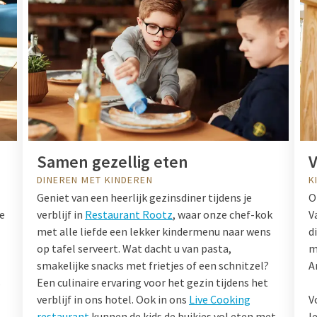
Samen gezellig eten
V
DINEREN MET KINDEREN
K
Geniet van een heerlijk gezinsdiner tijdens je
O
e
verblijf in
Restaurant Rootz
, waar onze chef-kok
V
met alle liefde een lekker kindermenu naar wens
d
op tafel serveert. Wat dacht u van pasta,
m
smakelijke snacks met frietjes of een schnitzel?
A
s
Een culinaire ervaring voor het gezin tijdens het
verblijf in ons hotel. Ook in ons
Live Cooking
V
restaurant
kunnen de kids de buikjes vol eten met
l