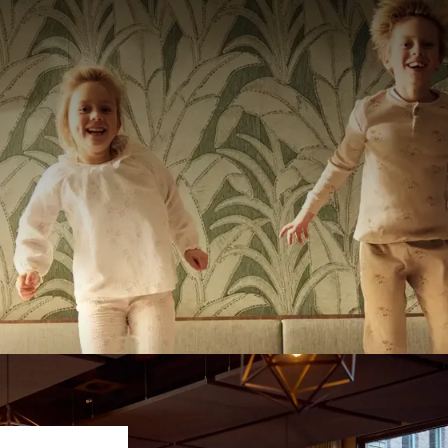
liedag vol smaak, plezier en on
ONBEZORGD GENIETEN VOOR HET HELE GEZIN
ndvriendelijk restaurant in Amersfoort waar zowel ouders al
el Amersfoort-A1 combineren we culinaire beleving met speel
ste gerechten bereiden tijdens het Live Cooking buffet, verm
en en in onze speciaal ingerichte kinderhoek. Zo wordt uit 
ontspannen moment voor het hele gezin.