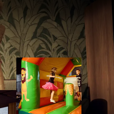
tspanning
s kinderen genieten?
plezier. Terwijl onze
aken de kinderen zich
eten gaan écht een