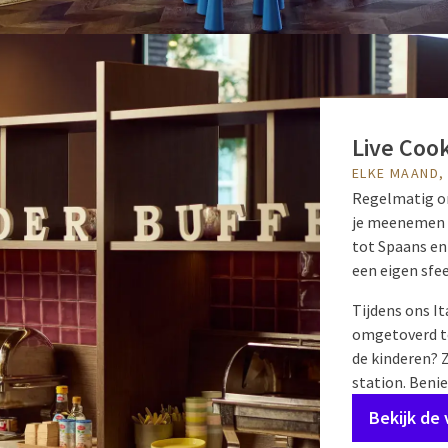
Live Coo
ELKE MAAND,
Regelmatig o
je meenemen n
tot Spaans en 
een eigen sfe
Tijdens ons I
omgetoverd to
de kinderen? Z
station. Beni
Bekijk de 