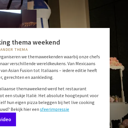
king thema weekend
 ANDER THEMA
rganiseren we themaweekenden waarbij onze chefs
aar verschillende wereldkeukens. Van Mexicaans
van Asian Fusion tot Italiaans – iedere editie heeft
er, gerechten en aankleding.
taliaanse themaweekend werd het restaurant
t een stukje Italië. Het absolute hoogtepunt voor
elf hun eigen pizza beleggen bij het live cooking
euwd? Bekijk hier een
sfeerimpressie
video