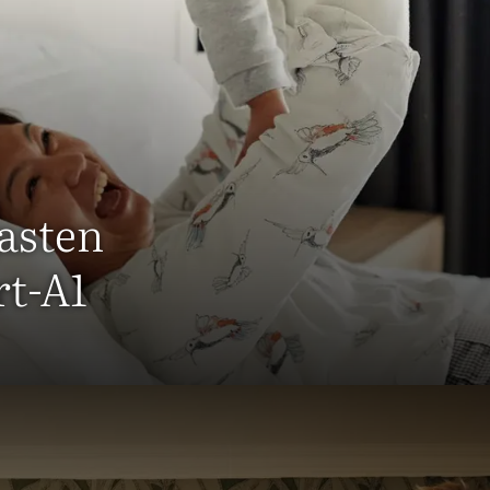
gasten
rt-A1