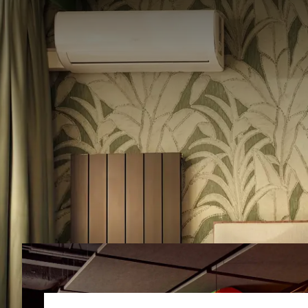
Een fami
Op zoek naar een ki
Bij Van der Valk Hot
chefs live de lekker
op het springkuss