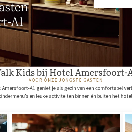
gasten
rt-A1
alk Kids bij Hotel Amersfoort-
VOOR ONZE JONGSTE GASTEN
k Amersfoort-A1 geniet je als gezin van een comfortabel verb
kindermenu’s en leuke activiteiten binnen én buiten het hotel