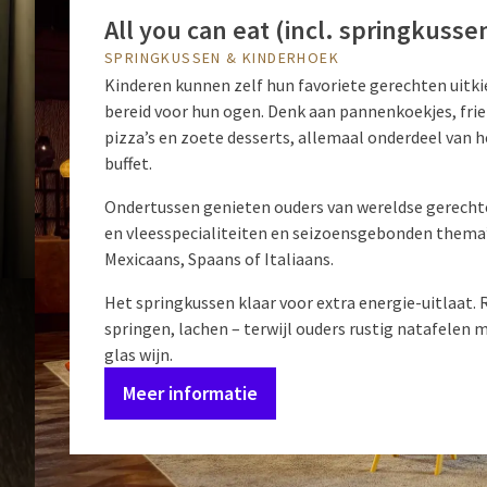
All you can eat (incl. springkusse
SPRINGKUSSEN & KINDERHOEK
Kinderen kunnen zelf hun favoriete gerechten uitki
Voor onze jongste 
bereid voor hun ogen. Denk aan pannenkoekjes, friet
pizza’s en zoete desserts, allemaal onderdeel van h
Bij Hotel Amersfoo
buffet.
Ondertussen genieten ouders van wereldse gerechte
en vleesspecialiteiten en seizoensgebonden thema’
Mexicaans, Spaans of Italiaans.
Het springkussen klaar voor extra energie-uitlaat.
springen, lachen – terwijl ouders rustig natafelen 
glas wijn.
Meer informatie