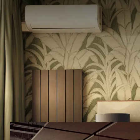
Une journée
À la recherche d
profiter? Au Van der
Tandis que nos chef
enfants s'amusent 
Ainsi, sort