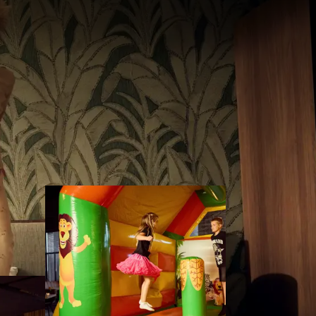
e plaisir et
t enfants peuvent
re et plaisir de jeu.
et Live Cooking, les
t aménagé pour eux.
 la famille.