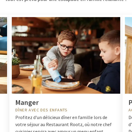
Manger
P
DÎNER AVEC DES ENFANTS
A
Profitez d'un délicieux dîner en famille lors de
D
votre séjour au Restaurant Rootz, où notre chef
d
cuisinier servira avec amour un menu enfant
D