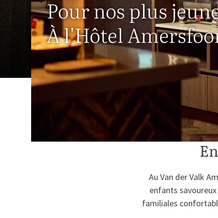
Pour nos plus jeune
À l'Hôtel Amersfoo
En
Au Van der Valk Am
enfants savoureux e
familiales confortabl