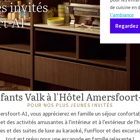
s invités
de cuisine en 
l'ambiance
rt-A1
Regardez 
fants Valk à l'Hôtel Amersfoort
POUR NOS PLUS JEUNES INVITÉS
ersfoort-A1, vous apprécierez en famille un séjour conforta
t des activités amusantes à l'intérieur et à l'extérieur de l
es et des suites de luxe au karaoké, FunFloor et des excursi
tout est prévu pour une escapade en famille relaxante !