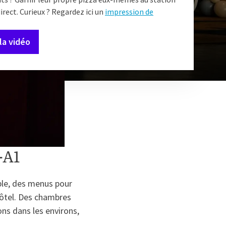
direct. Curieux ? Regardez ici un
impression de
la vidéo
-A1
ble, des menus pour
'hôtel. Des chambres
ons dans les environs,