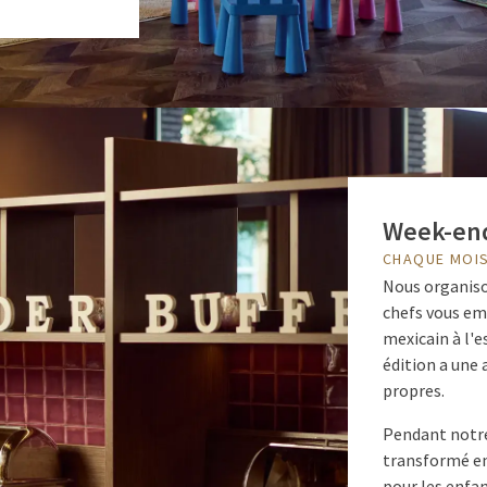
Week-end
CHAQUE MOIS
Nous organiso
chefs vous em
mexicain à l'e
édition a une 
propres.
Pendant notre
transformé en 
pour les enfa