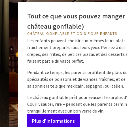
Tout ce que vous pouvez manger (
château gonflable)
Pour nos plus jeune
CHÂTEAU GONFLABLE ET COIN POUR ENFANTS
Les enfants peuvent choisir eux-mêmes leurs plats 
À l'Hôtel Amersfoo
fraîchement préparés sous leurs yeux. Pensez à des 
crêpes, des frites, de petites pizzas et des desserts 
faisant partie du vaste buffet.
Pendant ce temps, les parents profitent de plats d
spécialités de poissons et de viandes fraîches, et d
saisonniers tels que mexicain, espagnol ou italien.
Le château gonflable prêt pour évacuer le surplus d
Courir, sauter, rire – pendant que les parents termi
tranquillement avec un bon verre de vin.
Plus d'informations