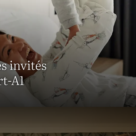
s invités
rt-A1