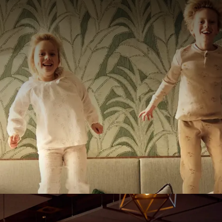
 en famille pleine de saveurs, d
de détente
PROFITEZ SANS SOUCI POUR TOUTE LA FAMILLE
'un restaurant adapté aux enfants à Amersfoort où parents e
 Valk Hotel Amersfoort-A1, nous combinons expérience culinai
s préparent en direct les plats les plus délicieux lors du buff
sur le château gonflable et dans notre espace spécialemen
ir manger devient vraiment un moment de détente pour toute