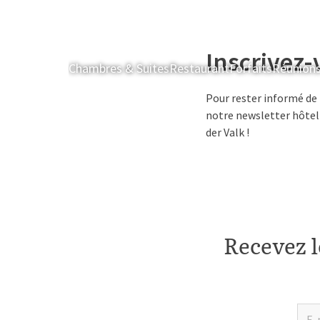
Inscrivez-
Chambres & Suites
Restaurant
Forfaits
Réunion
Pour rester informé de 
notre newsletter hôteli
der Valk !
Recevez l