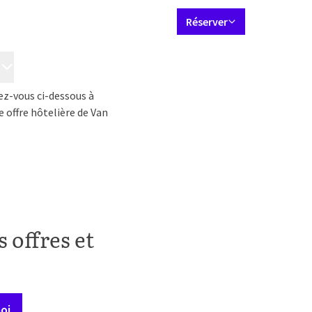
Jeu de langues
Contact
Mon compte Valk
FR
Réserver
Chambres & Suites
Restaurant
Forfaits
Réunions et événe
ez-vous ci-dessous à
 offre hôtelière de Van
 offres et
oi