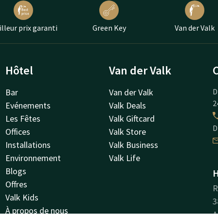
lleur prix garanti
Green Key
Van der Valk
Hôtel
Van der Valk
Bar
Van der Valk
D
2
Evénements
Valk Deals
Les Fêtes
Valk Giftcard
D
Offices
Valk Store
Installations
Valk Business
Environnement
Valk Life
Blogs
H
Offres
R
Valk Kids
3
À propos de nous
A