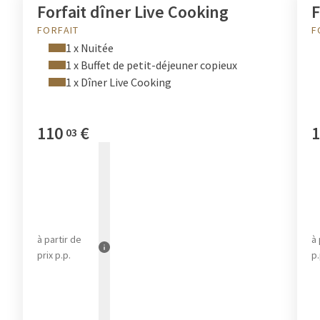
Forfait dîner Live Cooking
F
FORFAIT
F
1 x Nuitée
1 x Buffet de petit-déjeuner copieux
1 x Dîner Live Cooking
110
€
1
03
à partir de
à 
prix p.p.
p.