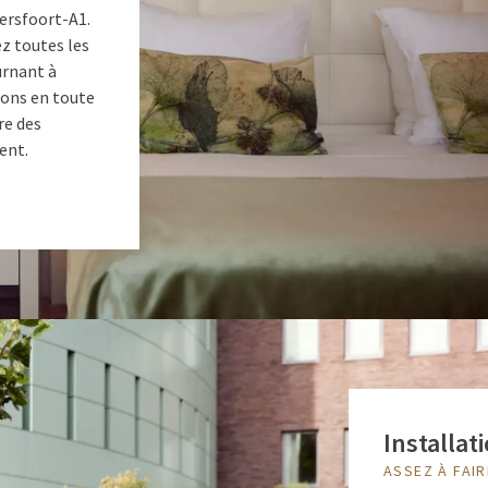
mersfoort-A1.
z toutes les
urnant à
ions en toute
vre des
ent.
Installat
ASSEZ À FAIR