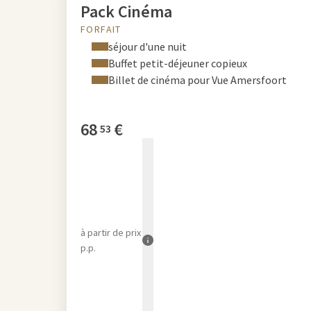
Pack Cinéma
FORFAIT
séjour d'une nuit
Buffet petit-déjeuner copieux
Billet de cinéma pour Vue Amersfoort
68
€
53
à partir de
prix
p.p.