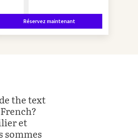
Réservez maintenant
de the text
o French?
ier et
ous sommes