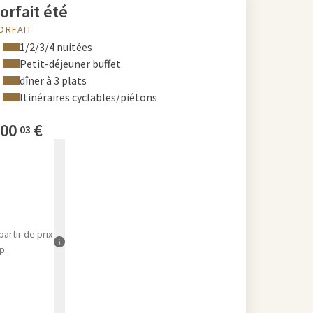
orfait été
ORFAIT
1/2/3/4 nuitées
Petit-déjeuner buffet
dîner à 3 plats
Itinéraires cyclables/piétons
00
€
03
partir de
prix
p.