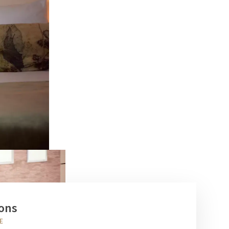
ions
E