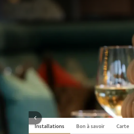
FORFAIT
Célébrez Noël chez Van der
Célébrez Noël cette année dans un cadre intime et e
forfait de Noël, vous pouvez profiter d'un Noël sans
sécurité. Prenez place à une table dressée de manièr
VOT
compagnie.
Ce paquet comprend:
1 nuitée
1x dîner de Noël à 4 plats avec un verre de 
1x Petit-déjeuner culinaire de Noël
1x Bulles pétillantes de bienvenue
1x Cadeau de Noël
INFORMATI
Installations
Bon à savoir
Carte