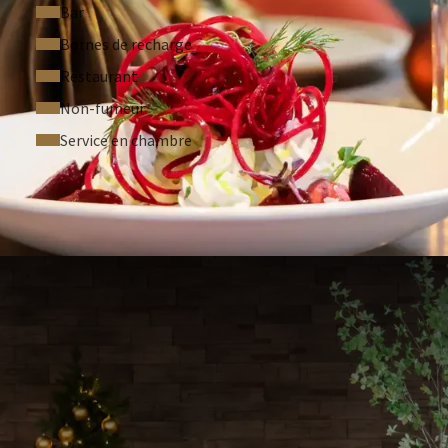
Bar
Bornes de recharge
Restaurant
Non-fumeur
Service en chambre
RÉQUEMMENT POSÉES
té.
ur l'utilisation de 2 personnes par chambre. Un
simple.
4 heures avant l'arrivée, sauf indication contraire.