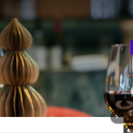
 Valk
L
m
xclusif à l'hôtel Van der Valk Amersfoort-A1 ! Avec notre
H
 souci, où nous vous offrons un sentiment de fête et de
e festive et profitez de tous les mets délicieux et de votre
RE FORFAIT
F
4
bulles
ONS SUR L'HÔTEL