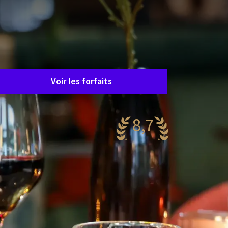
Malheureusement, ce forfait est
terminé.
e forfait qui vous intéresse n'est
alheureusement plus disponible.
eureusement, il y a beaucoup d'autres forfaits !
Voir les forfaits
8,7
antastique
46 reviews