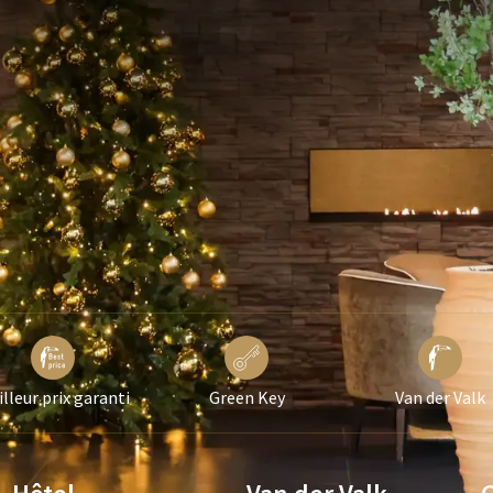
lleur prix garanti
Green Key
Van der Valk