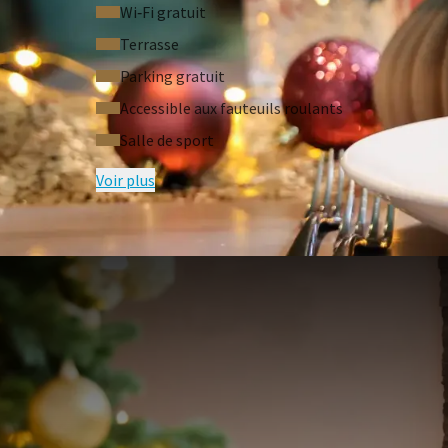
Wi‑Fi gratuit
Terrasse
Parking gratuit
Accessible aux fauteuils roulants
Salle de sport
Voir plus
QUESTIONS F
Conditions du forfait
Tous les forfaits sont basés sur la disponibili
Les tarifs publiés sont par personne, basés s
supplément s'applique pour une occupation 
L'annulation sans frais est possible jusqu'à 2