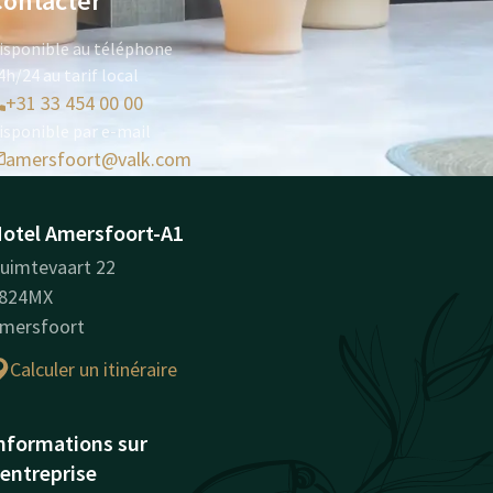
Contacter
isponible au téléphone
4h/24 au tarif local
+31 33 454 00 00
isponible par e-mail
amersfoort@valk.com
otel Amersfoort-A1
uimtevaart 22
824MX
mersfoort
Calculer un itinéraire
nformations sur
'entreprise