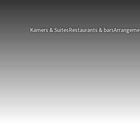
Kamers & Suites
Restaurants & bars
Arrangeme