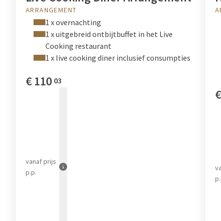
ARRANGEMENT
A
1 x overnachting
1 x uitgebreid ontbijtbuffet in het Live
Cooking restaurant
1 x live cooking diner inclusief consumpties
€
110
03
vanaf
prijs
v
p.p.
p.