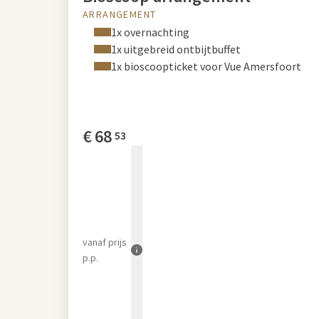
ARRANGEMENT
1x overnachting
1x uitgebreid ontbijtbuffet
1x bioscoopticket voor Vue Amersfoort
€
68
53
vanaf
prijs
p.p.