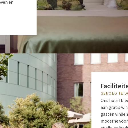
even en
Faciliteit
GENOEG TE 
Ons hotel bied
aan gratis wif
gasten vinden
moderne voorz
er zijn oplaad