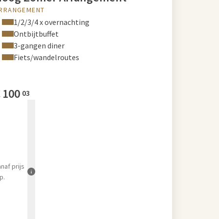
RRANGEMENT
1/2/3/4 x overnachting
Ontbijtbuffet
3-gangen diner
Fiets/wandelroutes
€
100
03
anaf
prijs
p.