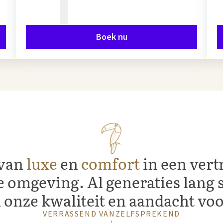
Boek nu
 van
luxe
en
comfort
in een ver
e omgeving. Al generaties lang 
onze kwaliteit en aandacht voor
VERRASSEND VANZELFSPREKEND