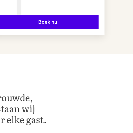
Boek nu
trouwde,
staan wij
 elke gast.