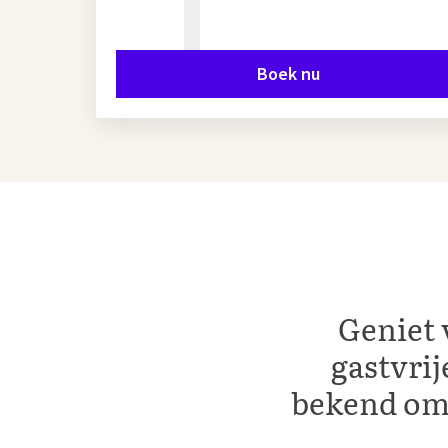
Boek nu
Geniet
gastvrij
bekend om 