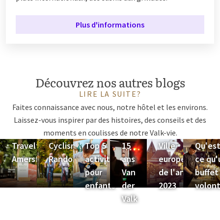
Plus d'informations
Découvrez nos autres blogs
LIRE LA SUITE?
Faites connaissance avec nous, notre hôtel et les environs.
Laissez-vous inspirer par des histoires, des conseils et des
moments en coulisses de notre Valk-vie.
Traveltok à
Cyclisme &
Top 5
15
Ville
Qu'est
Amersfoort
Randonnée
activités
ans
européenne
ce qu'
pour
Van
de l'année
buffet
enfants
der
2023
volon
Valk