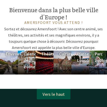
Bienvenue dans la plus belle ville
d'Europe !
AMERSFOORT VOUS ATTEND !
Sortez et découvrez Amersfoort ! Avec son centre animé, ses
théâtres, ses activités et ses magnifiques environs, il y a
toujours quelque chose à découvrir. Découvrez pourquoi
Amersfoort est appelée la plus belle ville d'Europe.
Environnement
Calendrier
Théâtre
Culture
Plassen de
Parc
des
Loosdrecht
zoolo
événements
Vers le haut