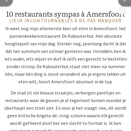
MENU
10 restaurants sympas à Amersfoort
LIEUX INCONTOURNABLES À NE PAS MANQUER
Ik weet nog mijn allereerste keer uit eten in Amersfoort: het
pannenkoekenrestaurant De Kabouterhut. Het absolute
hoogtepunt van mijn dag. Sterker nog, jarenlang dacht ik dat
dát het summum van culinair genieten was. Inmiddels ben ik
iets ouder, iets wijzer en durf ik zelfs een gerecht te bestellen
zonder stroop. De Kabouterhut staat niet meer op nummer
één, maar één ding is nooit veranderd: als je ergens lekker uit
eten wilt, hoort Amersfoort absoluut in de top.
De stad zit vol knusse straatjes, verborgen pareltjes en
restaurants waar de geuren je al tegemoet komen voordat je
überhaupt een stoel ziet. En voor je het vraagt: nee, dit wordt
geen kritische Angela-de-Jong-column waarin elk gerecht
wordt gefileerd alsof het een slecht tv-format is. Ik ben
simpelweg iemand die restaurants nog steeds een beetje