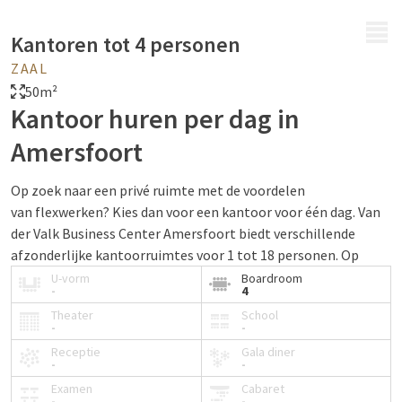
MENU
Kantoren tot 4 personen
ZAAL
50m²
Kantoor huren per dag in
Amersfoort
Op zoek naar een privé ruimte met de voordelen
van flexwerken? Kies dan voor een kantoor voor één dag. Van
der Valk Business Center Amersfoort biedt verschillende
afzonderlijke kantoorruimtes voor 1 tot 18 personen. Op
basis van het aantal personen adviseren we u graag van de
U-vorm
Boardroom
-
4
grootte van de kantoorruimte.
Theater
School
-
-
Receptie
Gala diner
Dagkantoor in Amersfoort
-
-
Examen
Cabaret
Ruim en afsluitbaar kantoor inclusief verstelbaar
-
-