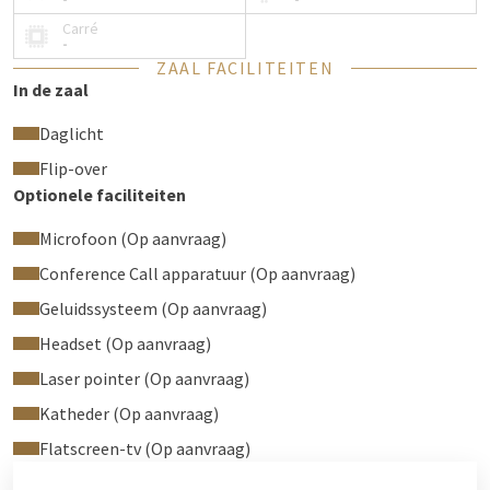
bureau;
Carré
-
Toegewijde medewerkers in het Business Center;
ZAAL FACILITEITEN
Mogelijkheid tot het ontvangen van uw gasten;
In de zaal
Snel internet / beveiligd Wifi netwerkt;
Onbeperkt premium koffie, thee, Van der Valk water;
Daglicht
Vers fruit en lekkernijen;
Flip-over
Toegang tot de
Business Center Community Meetings
Optionele faciliteiten
en andere netwerkbijeenkomsten
;
Ergonomische, NEN-gecertificeerde stoelen;
Microfoon (Op aanvraag)
Verstelbare bureaus;
Conference Call apparatuur (Op aanvraag)
Schoonmaak;
Geluidssysteem (Op aanvraag)
Toegankelijkheid: personenlift is aanwezig.
Headset (Op aanvraag)
Laser pointer (Op aanvraag)
Katheder (Op aanvraag)
Flatscreen-tv (Op aanvraag)