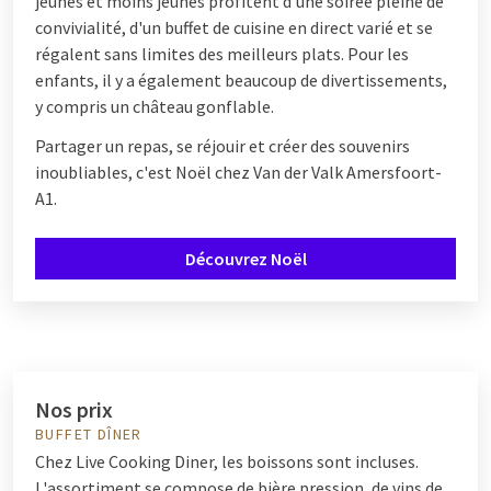
jeunes et moins jeunes profitent d'une soirée pleine de
convivialité, d'un buffet de cuisine en direct varié et se
régalent sans limites des meilleurs plats. Pour les
enfants, il y a également beaucoup de divertissements,
y compris un château gonflable.
Partager un repas, se réjouir et créer des souvenirs
inoubliables, c'est Noël chez Van der Valk Amersfoort-
A1.
Découvrez Noël
Nos prix
BUFFET DÎNER
Chez Live Cooking Diner, les boissons sont incluses.
L'assortiment se compose de bière pression, de vins de