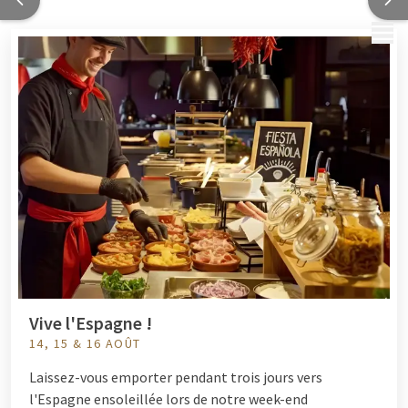
MENU
Vive l'Espagne !
14, 15 & 16 AOÛT
Laissez-vous emporter pendant trois jours vers
l'Espagne ensoleillée lors de notre week-end