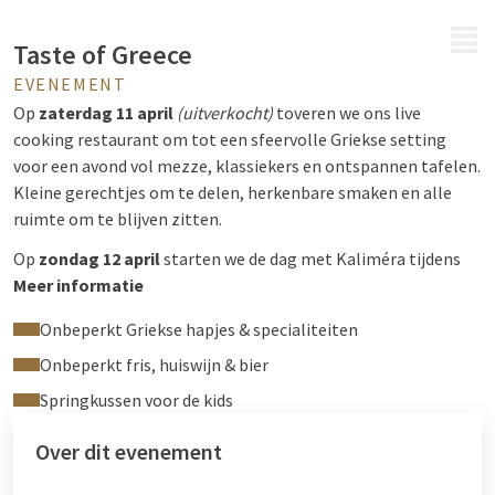
MENU
Taste of Greece
EVENEMENT
Op
zaterdag 11 april
(uitverkocht)
toveren we ons live
cooking restaurant om tot een sfeervolle Griekse setting
voor een avond vol mezze, klassiekers en ontspannen tafelen.
Kleine gerechtjes om te delen, herkenbare smaken en alle
ruimte om te blijven zitten.
Op
zondag
12 april
starten we de dag met Kaliméra tijdens
een brunch in Griekse sferen. Een uitgebreid aanbod met
Meer informatie
mediterrane invloeden
Onbeperkt Griekse hapjes & specialiteiten
Onbeperkt fris, huiswijn & bier
Springkussen voor de kids
Over dit evenement