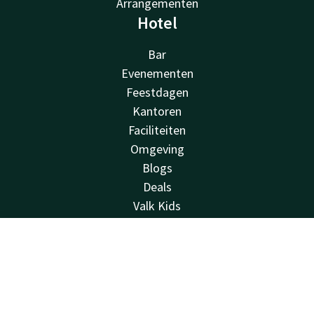
Arrangementen
Hotel
Bar
Evenementen
Feestdagen
Kantoren
Faciliteiten
Omgeving
Blogs
Deals
Valk Kids
Over ons
Vacatures
Contact
Account
NL
Nieuwsbrief
Van der Valk
Boek nu
Van der Valk