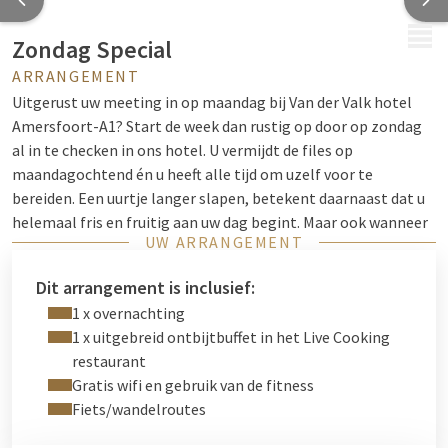
MENU
Zondag Special
ARRANGEMENT
Uitgerust uw meeting in op maandag bij Van der Valk hotel
Amersfoort-A1? Start de week dan rustig op door op zondag
al in te checken in ons hotel. U vermijdt de files op
maandagochtend én u heeft alle tijd om uzelf voor te
bereiden. Een uurtje langer slapen, betekent daarnaast dat u
helemaal fris en fruitig aan uw dag begint. Maar ook wanneer
UW ARRANGEMENT
u maandag nog even rustig aan kan doen is onze Zondag
Special ideaal! U sluit de week pérfect af en begint helemaal
Dit arrangement is inclusief:
uitgerust aan een nieuwe week. Top toch?
1 x overnachting
Verblijf in een heerlijke kamer en maak uw hoofd leeg in de
1 x uitgebreid ontbijtbuffet in het Live Cooking
fitnessclub. Na een goede nachtrust geniet u de volgende
restaurant
ochtend van een uitgebreid ontbijtbuffet en bent u helemaal
Gratis wifi en gebruik van de fitness
klaar om aan de dag te beginnen.
Fiets/wandelroutes