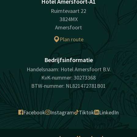
Hotel Amersfoort-A1
Ruimtevaart 22
3824MX
Amersfoort
Plan route
Bedrijfsinformatie
Handelsnaam: Hotel Amersfoort B.V.
KvK-nummer: 30273368
BTW-nummer: NL821472781B01
Facebook
Instagram
Tiktok
LinkedIn