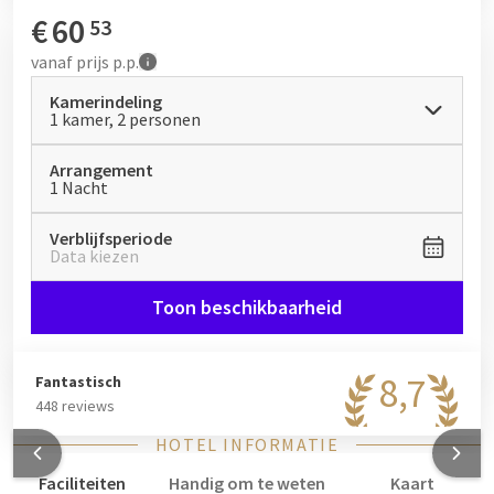
Ontdek hier al onze
faciliteiten
. Zien we u zondag?
€
60
53
vanaf
prijs p.p.
Kamerindeling
1 kamer, 2 personen
Arrangement
1 Nacht
Verblijfsperiode
Data kiezen
Toon beschikbaarheid
8,7
Fantastisch
448 reviews
HOTEL INFORMATIE
Faciliteiten
Handig om te weten
Kaart