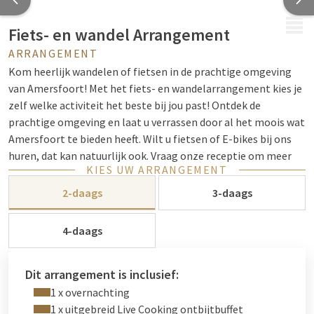
MENU
Fiets- en wandel Arrangement
ARRANGEMENT
Kom heerlijk wandelen of fietsen in de prachtige omgeving
van Amersfoort! Met het fiets- en wandelarrangement kies je
zelf welke activiteit het beste bij jou past! Ontdek de
prachtige omgeving en laat u verrassen door al het moois wat
Amersfoort te bieden heeft. Wilt u fietsen of E-bikes bij ons
huren, dat kan natuurlijk ook. Vraag onze receptie om meer
KIES UW ARRANGEMENT
informatie!
2-daags
3-daags
Tip: Verken de Utrechtse Heuvelrug. Geniet van het
landschap op de prachtige paden met de ruisende bladen als
4-daags
achtergrondmuziek.
De Utrechtse Heuvelrug is een zeer afwisselend natuurgebied
met bossen, heiden, vennen en stuifzanden. Fiets langs
Dit arrangement is inclusief:
boomgaarden en monumenten. Ideaal voor zowel de
1 x overnachting
sportieve fietser als de recreatieve toerfietser. De vele
1 x uitgebreid Live Cooking ontbijtbuffet