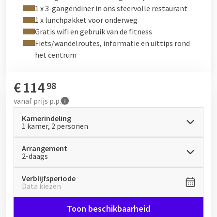
landgoederen en kastelen maken de Utrechtse Heuvelrug een
1 x 3-gangendiner in ons sfeervolle restaurant
ideaal gebied om cultuur en natuur te ontdekken. Het staat
1 x lunchpakket voor onderweg
vooral bekend om z’n kastelen en landgoederen. Tijdens
Gratis wifi en gebruik van de fitness
uw fietstocht kunt u eindeloos ronddolen door Kasteel
Fiets/wandelroutes, informatie en uittips rond
Amerongen, Huis Doorn en Slot Zeist. Vanaf de Piramide van
het centrum
Austerlitz heeft u een prachtig uitzicht over het hele gebied.
€
114
98
vanaf
prijs p.p.
Kamerindeling
1 kamer, 2 personen
Arrangement
2-daags
Verblijfsperiode
Data kiezen
Toon beschikbaarheid