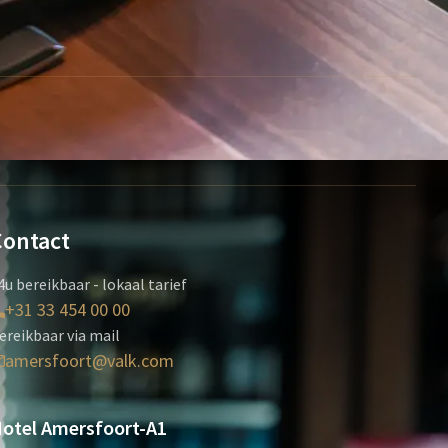
Contact
4u bereikbaar - lokaal tarief
+31 33 454 00 00
ereikbaar via mail
amersfoort@valk.com
otel Amersfoort-A1