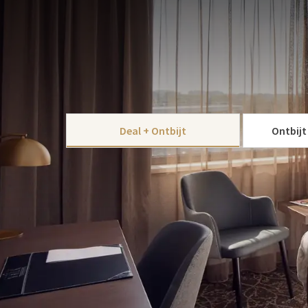
ARRANGEMENT
Combineer een ontspannen hotelovernachting met 
geniet je van een compleet verzorgd verblijf én een
Laat je verwennen in ons hotel en sluit de dag af m
weg, een date night of een uitje met vrienden of fam
KIES U
Deal + Ontbijt
Ontbijt
Dit arrangement is inclusief:
Overnachting
Bioscoop ticket
Ontbijt