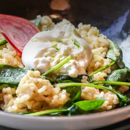
STELDE VRAGEN
maal 2 volwassenen per kamer
van beschikbaarheid
24 uur voor aankomst, tenzij anders aangegeven.