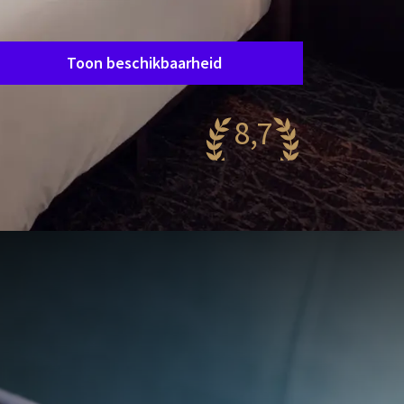
Verblijfsperiode
Data kiezen
Toon beschikbaarheid
8,7
antastisch
44 reviews