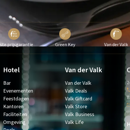
ste prijsgarantie
Green Key
Van der Valk
Hotel
Van der Valk
Bar
Van der Valk
2
Evenementen
Valk Deals
B
Feestdagen
Valk Giftcard
Kantoren
Valk Store
Faciliteiten
Valk Business
Omgeving
Valk Life
H
Deals