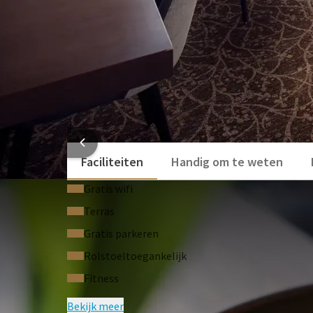
HOTEL
Faciliteiten
Handig om te weten
Gratis wifi
Terras
Gratis parkeren
Rolstoeltoegankelijk
Fitness
Bekijk meer