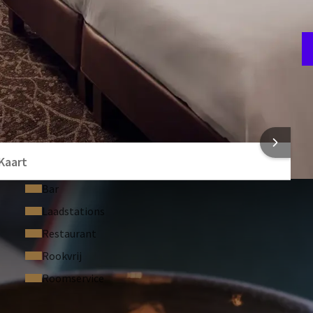
F
4
 INFORMATIE
Kaart
Bar
Laadstations
Restaurant
Rookvrij
Roomservice