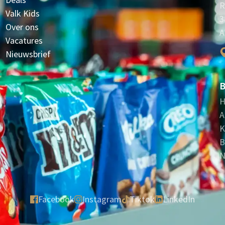
R
Valk Kids
3
Over ons
A
Vacatures
Nieuwsbrief
B
H
A
K
B
N
Facebook
Instagram
Tiktok
LinkedIn