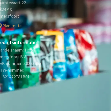
uimtevaart 22
824MX
mersfoort
Plan route
edrijfsinformatie
andelsnaam: Hotel
mersfoort B.V.
vK-nummer: 30273368
TW-nummer:
L821472781B01