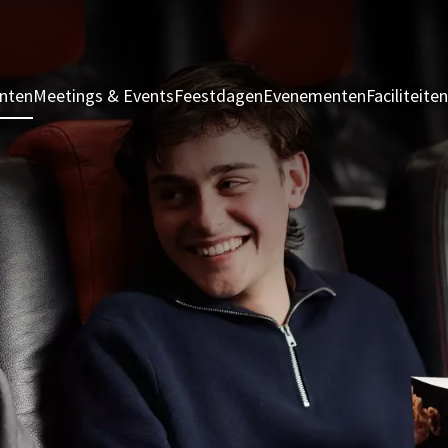
nten
Meetings & Events
Feestdagen
Evenementen
Faciliteiten