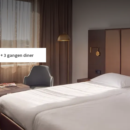
een gezellige avond uit! Met ons
Bioscoop Arrangement
 filmbeleving bij VUE bioscoop.
et een bioscoopbezoek in de buurt. Ideaal voor een weekendje
ilie!
v
W ARRANGEMENT
p.
 + 3 gangen diner