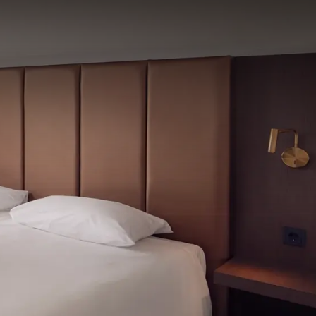
anaf
prijs
p.
Kamerindeling
1 kamer, 2 personen
Arrangement
Deal + Ontbijt