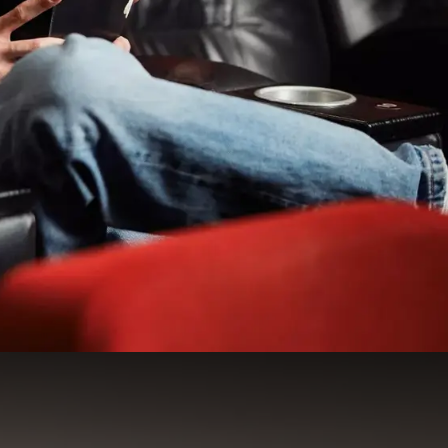
68
53