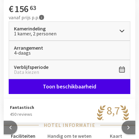
Dierenpark Amersfoort toe aan uw boeking.
€
156
63
Boek nu dit nachtje weg in de voorjaarsvakantie en geniet van
vanaf
prijs p.p.
een ontspannen voorjaar vakantie in Amersfoort!
Kamerindeling
1 kamer, 2 personen
Arrangement
4-daags
Verblijfsperiode
Data kiezen
Toon beschikbaarheid
8,7
Fantastisch
450 reviews
HOTEL INFORMATIE
Faciliteiten
Handig om te weten
Kaart