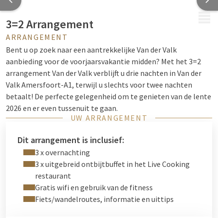
MENU
3=2 Arrangement
ARRANGEMENT
Bent u op zoek naar een aantrekkelijke Van der Valk
aanbieding voor de voorjaarsvakantie midden? Met het 3=2
arrangement Van der Valk verblijft u drie nachten in Van der
Valk Amersfoort-A1, terwijl u slechts voor twee nachten
betaalt! De perfecte gelegenheid om te genieten van de lente
2026 en er even tussenuit te gaan.
UW ARRANGEMENT
Elke ochtend begint u de dag met een uitgebreid
Live Cooking
ontbijtbuffet. Daarnaast maakt u gratis gebruik van WiFi en
Dit arrangement is inclusief:
onze fitnessfaciliteiten. Ontdek de prachtige omgeving van
3 x overnachting
Amersfoort met onze diverse fiets- en wandelroutes door
3 x uitgebreid ontbijtbuffet in het Live Cooking
Arkemheen-Eemland, de Gelderse Vallei, de Utrechtse
restaurant
Heuvelrug en de Veluwe.
Gratis wifi en gebruik van de fitness
Fiets/wandelroutes, informatie en uittips
Wilt u uw verblijf extra speciaal maken? Voeg fietshuur, een
lunchpakket, een Weleda verwenpakket of tickets voor