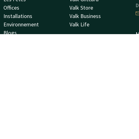
D
Offices
Valk Store
Installations
Valk Business
Environnement
Valk Life
Blogs
H
Offres
R
Valk Kids
3
À propos de nous
A
Vacatures
Newsletter
I
l
N
A
N
l