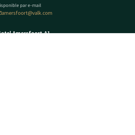
isponible par e-mail
amersfoort@valk.com
otel Amersfoort-A1
uimtevaart 22
824MX
mersfoort
Calculer un itinéraire
nformations sur
'entreprise
om commercial: Hotel
mersfoort B.V.
uméro d’immatriculation à
a chambre de commerce: