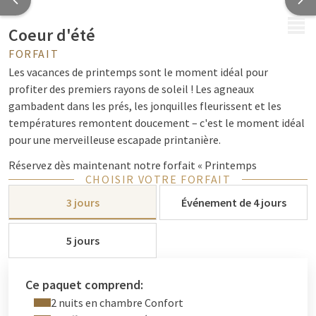
MENU
Coeur d'été
FORFAIT
Les vacances de printemps sont le moment idéal pour
profiter des premiers rayons de soleil ! Les agneaux
gambadent dans les prés, les jonquilles fleurissent et les
températures remontent doucement – c'est le moment idéal
pour une merveilleuse escapade printanière.
Réservez dès maintenant notre forfait « Printemps
CHOISIR VOTRE FORFAIT
enchanteur » à l’hôtel Van der Valk et découvrez la magie du
printemps. Que vous optiez pour une escapade d’une nuit
3 jours
Événement de 4 jours
pendant les vacances de printemps ou un séjour plus long, à
l’hôtel Van der Valk Amersfoort-A1, vous profiterez d’un
5 jours
confort optimal, d’un accueil chaleureux et d’un cadre
magnifique.
Ce paquet comprend:
Explorez la nature grâce à nos itinéraires de cyclisme et
2 nuits en chambre Confort
de randonnée.