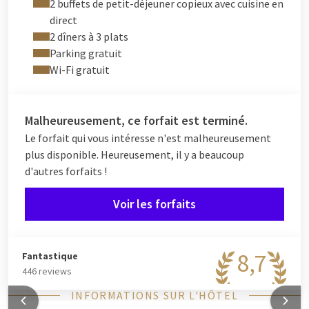
2 buffets de petit-déjeuner copieux avec cuisine en
Découvrez les meilleures activités printanières à
direct
Amersfoort et dans ses environs.
2 dîners à 3 plats
Savourez un délicieux petit-déjeuner et dîner dans notre
Parking gratuit
restaurant
Wi-Fi gratuit
Faites de vos vacances de printemps un moment inoubliable.
Réservez dès maintenant et vivez pleinement le printemps.
Malheureusement, ce forfait est terminé.
L'hôtel Amersfoort - A1 propose des itinéraires cyclables et
Le forfait qui vous intéresse n'est malheureusement
pédestres. Pour des idées de sorties et d'activités dans la
plus disponible. Heureusement, il y a beaucoup
région, consultez nos suggestions .
d'autres forfaits !
Voir les forfaits
8,7
Fantastique
446 reviews
INFORMATIONS SUR L'HÔTEL