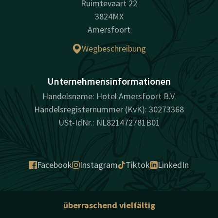
Ruimtevaart 22
3824MX
Amersfoort
Wegbeschreibung
Unternehmensinformationen
Handelsname: Hotel Amersfoort B.V.
Handelsregisternummer (KvK): 30273368
USt-IdNr.: NL821472781B01
Facebook
Instagram
Tiktok
LinkedIn
überraschend vielfältig