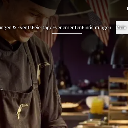
ngen & Events
Feiertage
Evenementen
Einrichtungen
Mehr