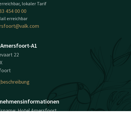
erreichbar, lokaler Tarif
33 454 00 00
ail erreichbar
rsfoort@valk.com
 Amersfoort-A1
vaart 22
X
foort
beschreibung
nehmensinformationen
sname: Hotel Amersfoort
sregisternummer (KvK):