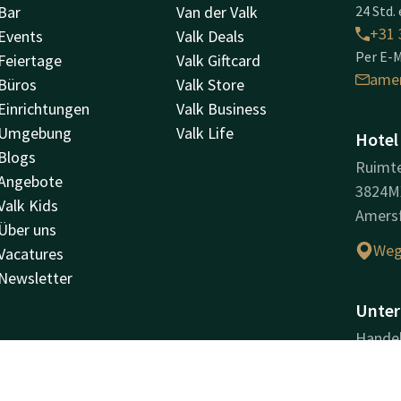
Bar
Van der Valk
24 Std. 
+31 
Events
Valk Deals
Per E-M
Feiertage
Valk Giftcard
ame
Büros
Valk Store
Einrichtungen
Valk Business
Umgebung
Valk Life
Hotel
Blogs
Ruimte
Angebote
3824M
Valk Kids
Amers
Über uns
Weg
Vacatures
Newsletter
Unter
Handel
B.V.
Handel