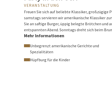
VERANSTALTUNG
Freuen Sie sich auf beliebte Klassiker, großzügige 
samstags servieren wir amerikanische Klassiker zu
Sie an saftige Burger, üppig belegte Brötchen und a
entspannten Abend. Sonntags dreht sich beim Brunc
Mehr Informationen
begleitet von herzhaften Klassikern.
Unbegrenzt amerikanische Gerichte und
Spezialitäten
Hüpfburg für die Kinder