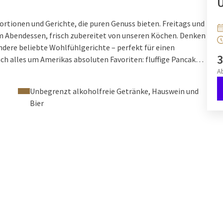
Ü
Portionen und Gerichte, die puren Genuss bieten. Freitags und
m Abendessen, frisch zubereitet von unseren Köchen. Denken
ndere beliebte Wohlfühlgerichte – perfekt für einen
3
h alles um Amerikas absoluten Favoriten: fluffige Pancakes,
A
Unbegrenzt alkoholfreie Getränke, Hauswein und
Bier