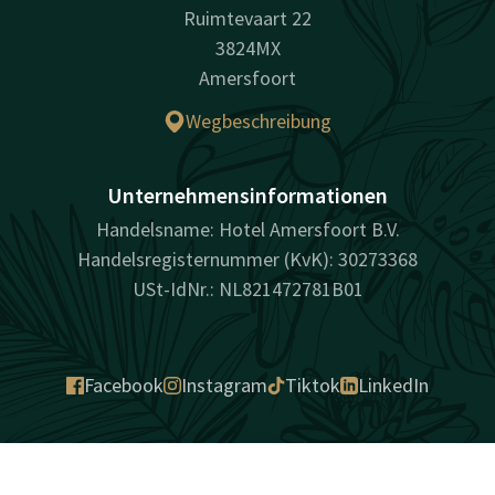
Ruimtevaart 22
3824MX
Amersfoort
Wegbeschreibung
Unternehmensinformationen
Handelsname: Hotel Amersfoort B.V.
Handelsregisternummer (KvK): 30273368
USt-IdNr.: NL821472781B01
Facebook
Instagram
Tiktok
LinkedIn
überraschend vielfältig
Kontakt
Account
DE