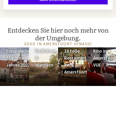
Entdecken Sie hier noch mehr von
der Umgebung.
GEHE IN AMERSFOORT HINAUS!
Europäische
Radfahren
10 tolle
Kino in
Stadt des
&
Restaurants
Amersfoort
Jahres 2023
Wandern
in
VUE
Amersfoort