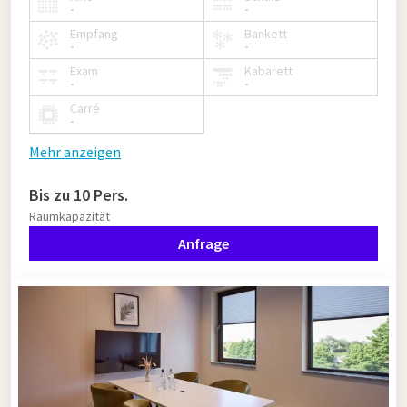
-
-
Empfang
Bankett
-
-
Exam
Kabarett
-
-
Carré
-
Mehr anzeigen
Bis zu 10 Pers.
Raumkapazität
Anfrage