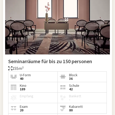
Seminarräume für bis zu 150 personen
155m²
U-Form
Block
40
36
Kino
Schule
189
42
Empfang
Bankett
-
-
Exam
Kabarett
20
80