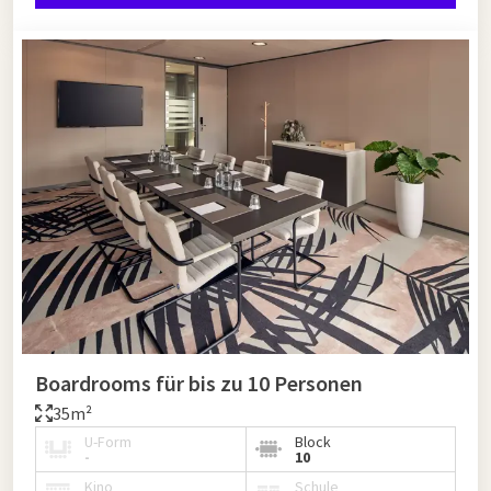
Boardrooms für bis zu 10 Personen
35m²
U-Form
Block
-
10
Kino
Schule