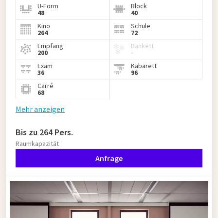
U-Form
Block
48
40
Kino
Schule
264
72
Empfang
Bankett
200
-
Exam
Kabarett
36
96
Carré
68
Mehr anzeigen
Bis zu 264 Pers.
Raumkapazität
Anfrage