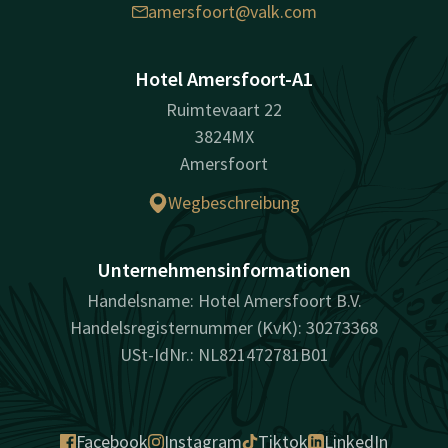
amersfoort@valk.com
Hotel Amersfoort-A1
Ruimtevaart 22
3824MX
Amersfoort
Wegbeschreibung
Unternehmensinformationen
Handelsname: Hotel Amersfoort B.V.
Handelsregisternummer (KvK): 30273368
USt-IdNr.: NL821472781B01
Facebook
Instagram
Tiktok
LinkedIn