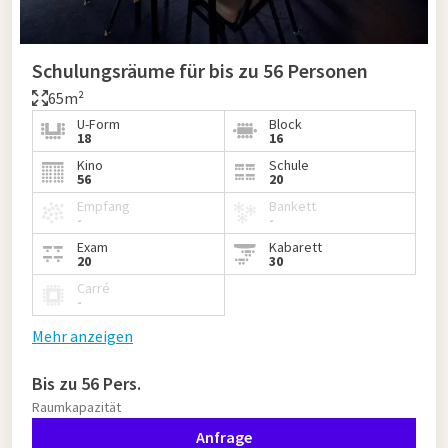
Schulungsräume für bis zu 56 Personen
65m²
U-Form
Block
18
16
Kino
Schule
56
20
Empfang
Bankett
-
-
Exam
Kabarett
20
30
Carré
-
Mehr anzeigen
Bis zu 56 Pers.
Raumkapazität
Anfrage