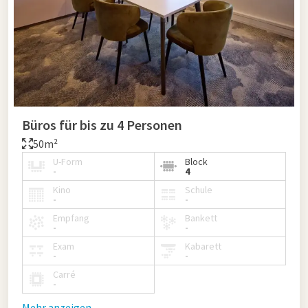
Büros für bis zu 4 Personen
50m²
U-Form
Block
-
4
Kino
Schule
-
-
Empfang
Bankett
-
-
Exam
Kabarett
-
-
Carré
-
Mehr anzeigen